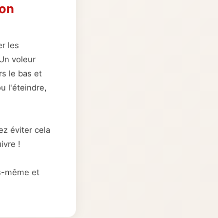
mon
r les
Un voleur
rs le bas et
u l'éteindre,
z éviter cela
ivre !
us-même et