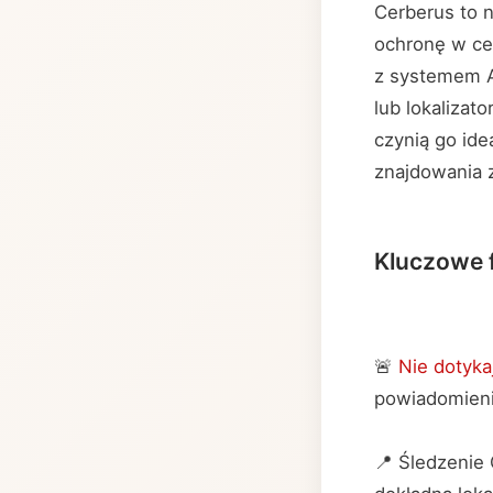
Cerberus to n
ochronę w ce
z systemem An
lub lokalizat
czynią go id
znajdowania 
Kluczowe 
🚨
Nie dotyka
powiadomienia
📍 Śledzenie