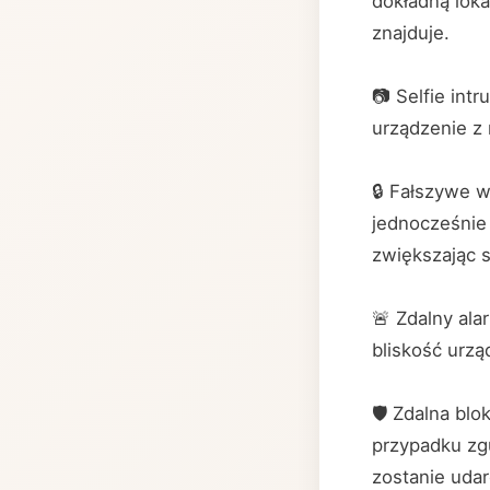
dokładną loka
znajduje.
📷 Selfie int
urządzenie z 
🔒 Fałszywe w
jednocześnie
zwiększając 
🚨 Zdalny ala
bliskość urzą
🛡️ Zdalna bl
przypadku zg
zostanie uda