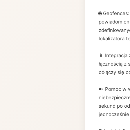
🌐 Geofences
powiadomieni
zdefiniowany
lokalizatora t
📱 Integracj
łącznością z
odłączy się 
🔑 Pomoc w 
niebezpieczn
sekund po odb
jednocześnie 