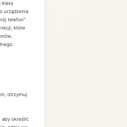
 klasy
o urządzenia
ój telefon"
nkcji, które
fonów,
lnego.
ilm, otrzymuj
 aby określić