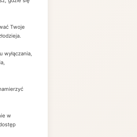
z, gdzie się
kować Twoje
łodzieja.
u wyłączania,
a,
 namierzyć
nie w
 dostęp