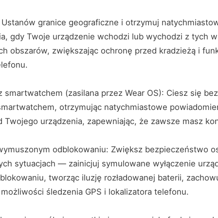
: Ustanów granice geograficzne i otrzymuj natychmiasto
a, gdy Twoje urządzenie wchodzi lub wychodzi z tych w
ch obszarów, zwiększając ochronę przed kradzieżą i fun
elefonu.
a z smartwatchem (zasilana przez Wear OS): Ciesz się b
 smartwatchem, otrzymując natychmiastowe powiadomieni
od Twojego urządzenia, zapewniając, że zawsze masz kon
wymuszonym odblokowaniu: Zwiększ bezpieczeństwo os
ych sytuacjach — zainicjuj symulowane wyłączenie urzą
lokowaniu, tworząc iluzję rozładowanej baterii, zachow
możliwości śledzenia GPS i lokalizatora telefonu.