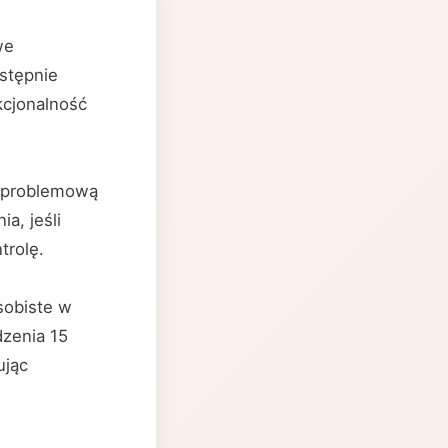
we
stępnie
kcjonalność
ezproblemową
a, jeśli
trolę.
obiste w
dzenia 15
ując