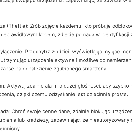
lizację swojego urządzenia, zapewniając, że zawsze wies
ruza (Theftie): Zrób zdjęcie każdemu, kto próbuje odblo
nieprawidłowym kodem; zdjęcie pomaga w identyfikacji z
yłączenie: Przechytrz złodziei, wyświetlając mylące men
 utrzymując urządzenie aktywne i możliwe do namierzeni
szanse na odnalezienie zgubionego smartfona.
rm: Aktywuj zdalnie alarm o dużej głośności, aby szybko
dzenia, dzięki czemu odzyskanie jest dziecinnie proste.
okada: Chroń swoje cenne dane, zdalnie blokując urządze
ubienia lub kradzieży, zapewniając, że nieautoryzowany
remniony.