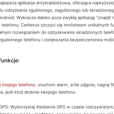
ajlepsza aplikacja antykradzieżowa, oferująca najwyższej
lu odzyskania zgubionego, zagubionego lub skradzioneg
droid. Wykracza daleko poza zwykłą aplikację "znajdź m
or telefonu; Cerberus szczyci się mnóstwem unikalnych fu
ealnym rozwiązaniem do odzyskiwania skradzionych tele
zgubionego telefonu i zwiększania bezpieczeństwa mobi
funkcje:
j mojego telefonu
: uruchom alarm, zrób zdjęcie, nagraj f
, jeśli ktoś dotknie twojego telefonu.
 GPS: Wykorzystaj śledzenie GPS w czasie rzeczywistym,