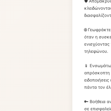
🛡️ Απομακρυ
κλειδώνοντα
διασφαλίζοντ
🌐 Γεωφράκτε
όταν η συσκε
ενισχύοντας 
τηλεφώνου.
📱 Ενσωμάτω
απρόσκοπτη 
ειδοποιήσεις
πάντα τον έλ
🔑 Βοήθεια 
σε επισφαλε