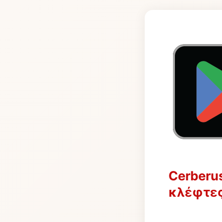
Cerberu
κλέφτε