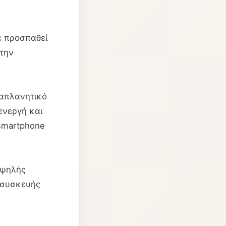
ε προσπαθεί
στην
ραπλανητικό
ενεργή και
 smartphone
υψηλής
 συσκευής