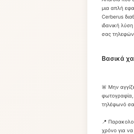
μια απλή εφ
Cerberus δια
ιδανική λύσ
σας τηλεφώνο
Βασικά χα
🚨 Μην αγγίζ
φωτογραφία, 
τηλέφωνό σα
📍 Παρακολο
χρόνο για να