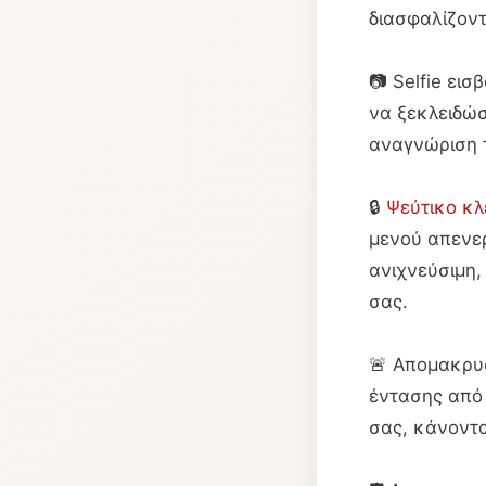
διασφαλίζοντ
📷 Selfie ει
να ξεκλειδώσ
αναγνώριση 
🔒
Ψεύτικο κλ
μενού απενε
ανιχνεύσιμη,
σας.
🚨 Απομακρυ
έντασης από 
σας, κάνοντα