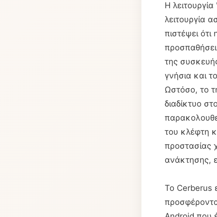
Η λειτουργία
λειτουργία α
πιστέψει ότι
προσπαθήσει 
της συσκευής
γνήσια και τ
Ωστόσο, το τ
διαδίκτυο στ
παρακολουθεί
του κλέφτη κ
προστασίας χ
ανάκτησης, ε
Το Cerberus 
προσφέροντα
Android που 