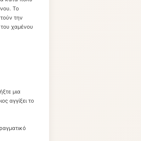
νου. Το
στούν την
 του χαμένου
ήξτε μια
ος αγγίξει το
ραγματικό