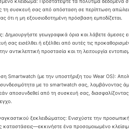
σμένο κλείδωμα: Προστατέψτε τα πολύτιμα δεδομένα 
ς τη συσκευή σας από απόσταση σε περίπτωση απώλει
ας ότι η μη εξουσιοδοτημένη πρόσβαση εμποδίζεται.
ς: Δημιουργήστε γεωγραφικά όρια και λάβετε άμεσες ε
υή σας εισέλθει ή εξέλθει από αυτές τις προκαθορισμέ
την αντικλεπτική προστασία και τη λειτουργία εντοπισ
ση Smartwatch (με την υποστήριξη του Wear OS): Απο
συνδεσιμότητα με το smartwatch σας, λαμβάνοντας ά
 εάν αποσυνδεθεί από τη συσκευή σας, διασφαλίζοντας 
εγχο.
αναγκαστικού ξεκλειδώματος: Ενισχύστε την προσωπικ
ίς καταστάσεις—εκκινήστε ένα προσομοιωμένο κλείσι