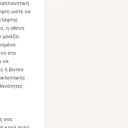
παραπλανητική
λέφτη ώστε να
 κλέφτης
ο, η οθόνη
 μοιάζει
ιημένο.
ένο στο
ι να
ς ή βίντεο
τικλεπτικής
ιθανότητες
ς σας
ρνά κατά πολύ