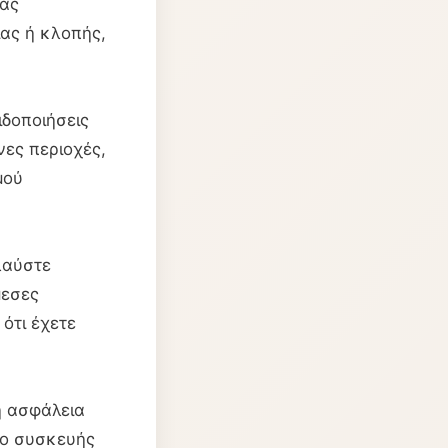
σας
ας ή κλοπής,
ιδοποιήσεις
νες περιοχές,
μού
λαύστε
μεσες
ότι έχετε
ή ασφάλεια
μο συσκευής