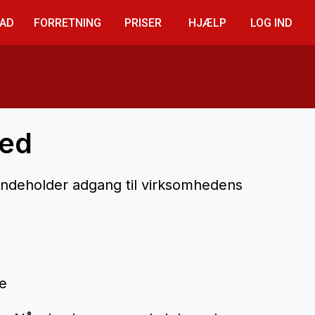
AD
FORRETNING
PRISER
HJÆLP
LOG IND
hed
indeholder adgang til virksomhedens
e