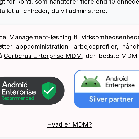
gt for konti, som håndterer flere end 10 enhed
let af enheder, du vil administrere.
e Management-løsning til virksomhedsenheder
ter appadministration, arbejdsprofiler, hånd
på
Cerberus Enterprise MDM
, den bedste MDM t
Hvad er MDM?