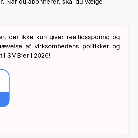
er. Når du abonnerer, skal du vælge
, der ikke kun giver realtidssporing og
hævelse af virksomhedens politikker og
il SMB'er i 2026!