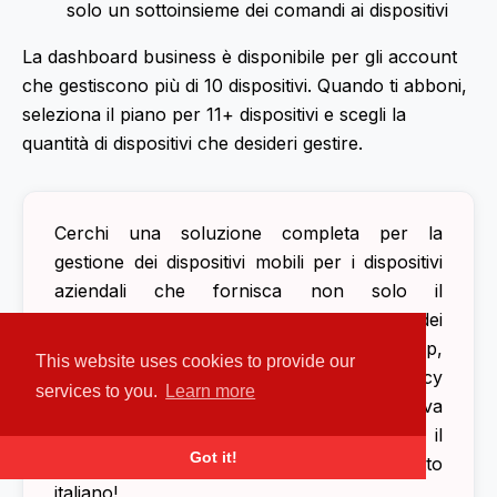
solo un sottoinsieme dei comandi ai dispositivi
La dashboard business è disponibile per gli account
che gestiscono più di 10 dispositivi. Quando ti abboni,
seleziona il piano per 11+ dispositivi e scegli la
quantità di dispositivi che desideri gestire.
Cerchi una soluzione completa per la
gestione dei dispositivi mobili per i dispositivi
aziendali che fornisca non solo il
monitoraggio in tempo reale e la sicurezza dei
dati, ma supporti anche la gestione delle app,
This website uses cookies to provide our
i profili di lavoro, l'applicazione delle policy
services to you.
Learn more
aziendali e altro ancora? Inizia ora una prova
gratuita di
Cerberus Enterprise MDM
, il
Got it!
migliore MDM per le PMI nel 2026, prodotto
italiano!