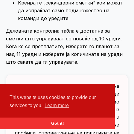
Креирајте „секундарни сметки“ кои можат
да испраќаат само подмножество на
команди до уредите
Деловната контролна табла е достапна за
сметки што управуваат со повеќе од 10 уреди.
Кога ќе се претплатите, изберете го планот за
над 11 уреди и изберете ја количината на уреди
што сакате да ги управувате.
Барате целосно решение за управување
со мобилни уреди за корпоративни уреди
This website uses cookies to provide our
што обезбедува не само следење во
services to you.
Learn more
реално време и безбедност на
податоците, туку поддржува и
Got it!
управување со апликации, работни
профили, спроведување на политиките на