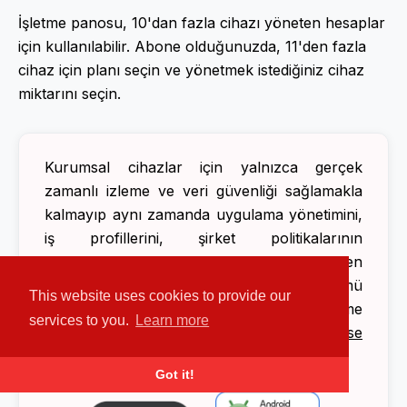
İşletme panosu, 10'dan fazla cihazı yöneten hesaplar
için kullanılabilir. Abone olduğunuzda, 11'den fazla
cihaz için planı seçin ve yönetmek istediğiniz cihaz
miktarını seçin.
Kurumsal cihazlar için yalnızca gerçek
zamanlı izleme ve veri güvenliği sağlamakla
kalmayıp aynı zamanda uygulama yönetimini,
iş profillerini, şirket politikalarının
uygulanmasını ve daha fazlasını destekleyen
eksiksiz bir Mobil Cihaz Yönetimi çözümü mü
This website uses cookies to provide our
arıyorsunuz? Şimdi ücretsiz deneme
services to you.
Learn more
sürümünü başlatın
Cerberus Enterprise
MDM
, 2026'te KOBİ'ler için en iyi MDM!
Got it!