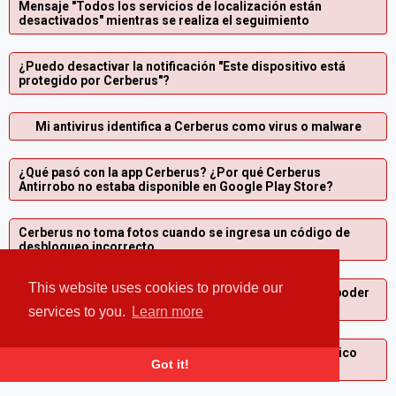
Mensaje "Todos los servicios de localización están
desactivados" mientras se realiza el seguimiento
¿Puedo desactivar la notificación "Este dispositivo está
protegido por Cerberus"?
Mi antivirus identifica a Cerberus como virus o malware
¿Qué pasó con la app Cerberus? ¿Por qué Cerberus
Antirrobo no estaba disponible en Google Play Store?
Cerberus no toma fotos cuando se ingresa un código de
desbloqueo incorrecto
This website uses cookies to provide our
Inicié un apagado falso, ¿cómo puedo detenerlo para poder
volver a usar mi teléfono?
services to you.
Learn more
¿Cómo puedo cambiar la dirección de correo electrónico
Got it!
asociada a mi cuenta de Cerberus?