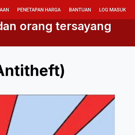
GAAN
PENETAPAN HARGA
BANTUAN
LOG MASUK
 dan orang tersayang
ntitheft)