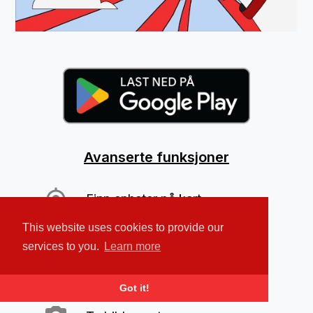
Avanserte funksjoner
Finn enheter på kart
This website uses cookies to provide our
Start alarm
services to you.
Learn more
Lås enhet og slett data
Got it!