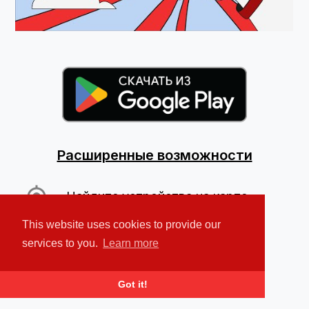
Расширенные возможности
Найдите устройства на карте
This website uses cookies to provide our
Воспроизвести громкий сигнал
тревоги
services to you.
Learn more
Защитите свои персональные
Got it!
данные