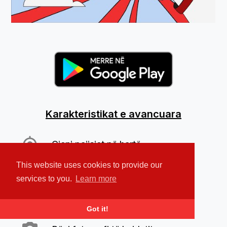
Karakteristikat e avancuara
Gjeni pajisjet në hartë
This website uses cookies to provide our
Nis alarmin
services to you.
Learn more
Blloko dhe fshi të dhënat
Got it!