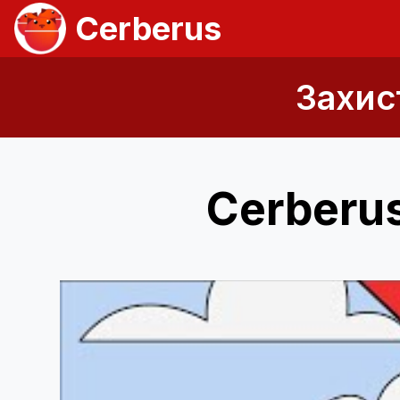
Cerberus
Захис
Cerberus