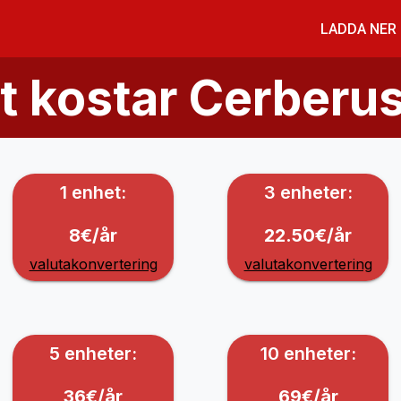
LADDA NER
 kostar Cerberu
1 enhet:
3 enheter:
8€/år
22.50€/år
valutakonvertering
valutakonvertering
5 enheter:
10 enheter:
36€/år
69€/år