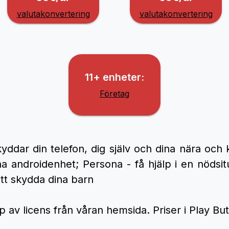
valutakonvertering
valutakonvertering
11+ enheter:
Företag
yddar din telefon, dig själv och dina nära och 
na androidenhet; Persona - få hjälp i en nödsitu
att skydda dina barn
p av licens från våran hemsida. Priser i Play Buti