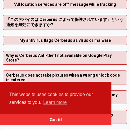
"All location services are off" message while tracking
「このデバイスは Cerberus によって保護されています」という
通知を無効にできますか?
My antivirus flags Cerberus as virus or malware
Why is Cerberus Anti-theft not available on Google Play
Store?
Cerberus does not take pictures when a wrong unlock code
is entered
This website uses cookies to provide our
I started a fake shutdown, how can I stop it so I can use my
phone again?
services to you.
Learn more
How can I change the email address associated with my
Cerberus account?
Got it!