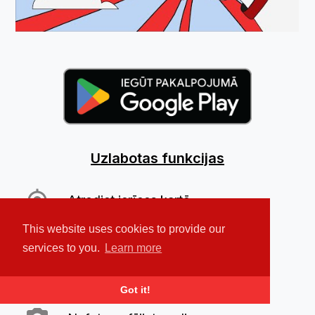
Uzlabotas funkcijas
Atrodiet ierīces kartē
This website uses cookies to provide our
Sāciet modinātāju
services to you.
Learn more
Bloķējiet un noslaukiet datus
Got it!